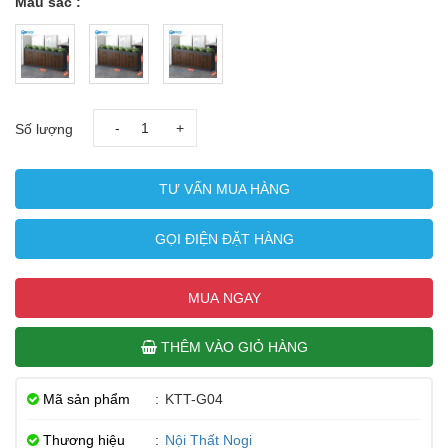
Màu sắc :
-
+
Số lượng
TƯ VẤN MUA HÀNG
GỌI ĐIỆN ĐẶT HÀNG
MUA NGAY
THÊM VÀO GIỎ HÀNG
Mã sản phẩm
:
KTT-G04
Thương hiệu
:
Nội Thất Nogi