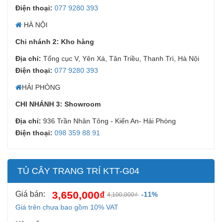
Điện thoại:
077 9280 393
HÀ NỘI
Chi nhánh 2: Kho hàng
Địa chỉ:
Tổng cục V, Yên Xá, Tân Triều, Thanh Trì, Hà Nội
Điện thoại:
077 9280 393
HẢI PHÒNG
Tủ cây trang trí KTT-G04: Thiết kế
CHI NHÁNH 3: Showroom
phù hợp với mọi loại không gian
Địa chỉ:
936 Trần Nhân Tông - Kiến An- Hải Phòng
khác nhau
Điện thoại:
098 359 88 91
Tủ cây trang trí KTT-G04
đã trở thành sản phẩm
nổi trội hơn so với các dòng sản phẩm khác trên thị
trường. Dựa vào nhu cầu của người sử dụng, nhà thiết
TỦ CÂY TRANG TRÍ KTT-G04
kế đã cho ra mắt dòng tủ này cách đây không lâu.
3,650,000₫
Tuy nhiên, tủ được mọi người đánh giá rất cao.
Giá bán:
-11%
4,100,000₫
Giá trên chưa bao gồm 10% VAT
Ưu điểm vượt trội