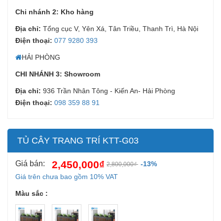
Chi nhánh 2: Kho hàng
Địa chỉ:
Tổng cục V, Yên Xá, Tân Triều, Thanh Trì, Hà Nội
Điện thoại:
077 9280 393
HẢI PHÒNG
Tủ cây trang trí KTT-G03: Sự lựa
CHI NHÁNH 3: Showroom
chọn hoàn hảo cho nhiều không gian
Địa chỉ:
936 Trần Nhân Tông - Kiến An- Hải Phòng
khác nhau
Điện thoại:
098 359 88 91
Bạn đang tìm kiếm một mẫu tủ phù hợp cho văn
phòng làm việc?
Tủ cây trang trí KTT-G03
một sự
chọn hoàn hảo cho văn phòng của bạn. Nếu bạn chưa
TỦ CÂY TRANG TRÍ KTT-G03
hiểu rõ về loại tủ này, bạn có thể tham khảo trong bài
2,450,000₫
viết dưới đây.
Giá bán:
-13%
2,800,000₫
Giá trên chưa bao gồm 10% VAT
Đặc điểm
Màu sắc :
Dưới đây là một số đặc điểm cơ bản của loại tủ này, vì
thế bạn không nên bỏ lỡ: