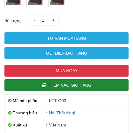
-
+
Số lượng
TƯ VẤN MUA HÀNG
GỌI ĐIỆN ĐẶT HÀNG
MUA NGAY
THÊM VÀO GIỎ HÀNG
Mã sản phẩm
:
KTT-G03
Thương hiệu
:
Nội Thất Nogi
Xuất xứ
:
Việt Nam