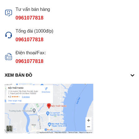
Tư vấn bán hàng
0961077818
Tổng đài (1000đ/p)
0961077818
Điện thoại/Fax:
0961077818
XEM BẢN ĐỒ