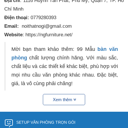
Địa chỉ
: 1116 Huỳnh Tấn Phát, Phú Mỹ, Quận 7, TP. Hồ
Chí Minh
Điện thoại:
0779280393
Email:
noithatnogi@gmail.com
Website
: https://ngfurniture.net/
Mời bạn tham khảo thêm: 99 Mẫu
bàn văn
phòng
chất lượng chính hãng. Với màu sắc,
chất liệu và các thiết kế khác biệt, phù hợp với
mọi nhu cầu văn phòng khác nhau. Đặc biệt,
giá, là vô cùng phải chăng!
Xem thêm
SETUP VĂN PHÒNG TRỌN GÓI