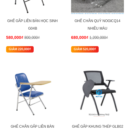
GHẾ GẤP LIỀN BÀN HỌC SINH
GHẾ CHÂN QUỲ NOGICQ14
G04B
NHIỀU MÀU
580,000₫
680,000₫
800,000₫
1,200,000₫
GIẢM 220,000₫
GIẢM 520,000₫
-37%
-32%
GHẾ CHÂN GẤP LIỀN BÀN
GHẾ GẤP KHUNG THÉP GLB02