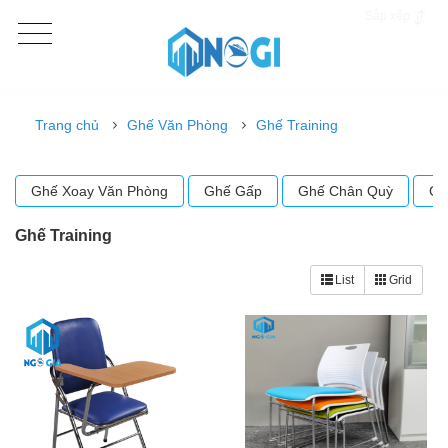
Sắp xếp
Trang chủ
Ghế Văn Phòng
Ghế Training
Ghế Xoay Văn Phòng
Ghế Gấp
Ghế Chân Quỳ
Gh
Ghế Training
List
Grid
-28%
-43%