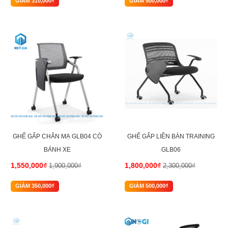
GIẢM 310,000₫
GIẢM 500,000₫
-18%
-22%
GHẾ GẤP CHÂN MẠ GLB04 CÓ
GHẾ GẤP LIỀN BÀN TRAINING
BÁNH XE
GLB06
1,550,000₫
1,800,000₫
1,900,000₫
2,300,000₫
GIẢM 350,000₫
GIẢM 500,000₫
-24%
-18%