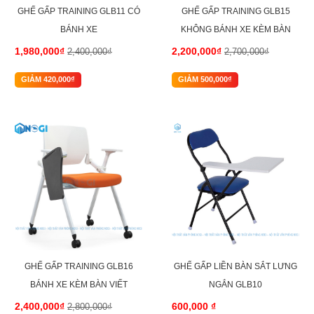
GHẾ GẤP TRAINING GLB11 CÓ
GHẾ GẤP TRAINING GLB15
BÁNH XE
KHÔNG BÁNH XE KÈM BÀN
VIẾT
1,980,000₫
2,200,000₫
2,400,000₫
2,700,000₫
GIẢM 420,000₫
GIẢM 500,000₫
-14%
GHẾ GẤP TRAINING GLB16
GHẾ GẤP LIỀN BÀN SẮT LƯNG
BÁNH XE KÈM BÀN VIẾT
NGẮN GLB10
2,400,000₫
600,000 ₫
2,800,000₫