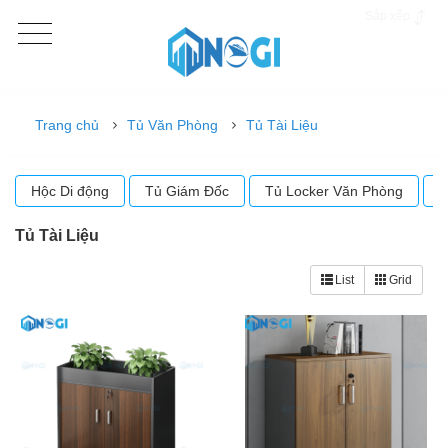
Sắp xếp
Trang chủ
Tủ Văn Phòng
Tủ Tài Liệu
Hộc Di động
Tủ Giám Đốc
Tủ Locker Văn Phòng
T
Tủ Tài Liệu
List
Grid
-17%
-8%