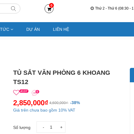
0
Thứ 2 - Thứ 6 (08:30 - 1
 TỨC
DỰ ÁN
LIÊN HỆ
TỦ SẮT VĂN PHÒNG 6 KHOANG
TS12
4137
0
2,850,000₫
-38%
4,600,000₫
Giá trên chưa bao gồm 10% VAT
-
+
Số lượng