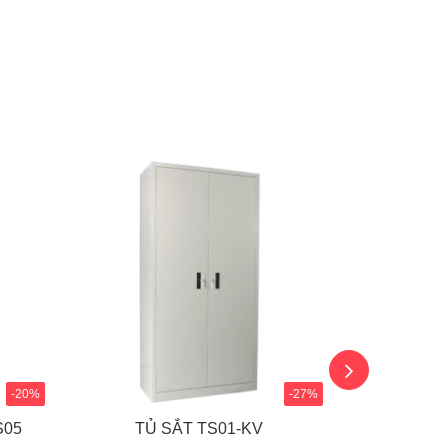
-20%
-27%
S05
TỦ SẮT TS01-KV
TỦ SẮ