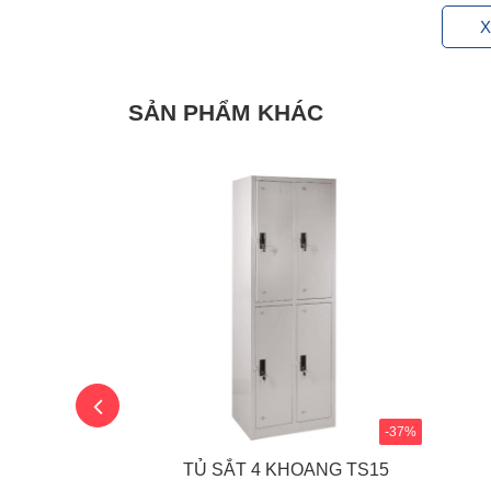
X
SẢN PHẨM KHÁC
-34%
-37%
8 NGĂN TS10
TỦ SẮT 4 KHOANG TS15