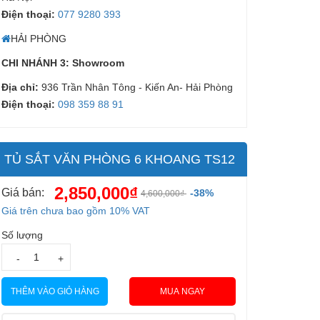
Điện thoại:
077 9280 393
HẢI PHÒNG
CHI NHÁNH 3: Showroom
Địa chỉ:
936 Trần Nhân Tông - Kiến An- Hải Phòng
Điện thoại:
098 359 88 91
TỦ SẮT VĂN PHÒNG 6 KHOANG TS12
2,850,000₫
Giá bán:
-38%
4,600,000₫
Giá trên chưa bao gồm 10% VAT
Số lượng
-
+
MUA NGAY
THÊM VÀO GIỎ HÀNG