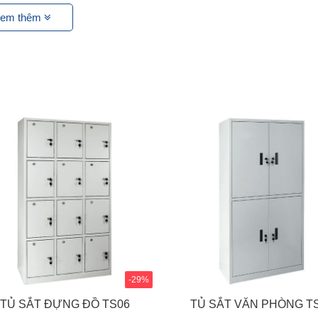
em thêm
-29%
TỦ SẮT ĐỰNG ĐỒ TS06
TỦ SẮT VĂN PHÒNG T