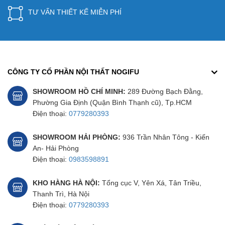
TƯ VẤN THIẾT KẾ MIỄN PHÍ
CÔNG TY CỔ PHẦN NỘI THẤT NOGIFU
SHOWROOM HỒ CHÍ MINH:
289 Đường Bạch Đằng,
Phường Gia Định (Quận Bình Thạnh cũ), Tp.HCM
Điện thoại:
0779280393
SHOWROOM HẢI PHÒNG:
936 Trần Nhân Tông - Kiến
An- Hải Phòng
Điện thoại:
0983598891
KHO HÀNG HÀ NỘI:
Tổng cục V, Yên Xá, Tân Triều,
Thanh Trì, Hà Nội
Điện thoại:
0779280393