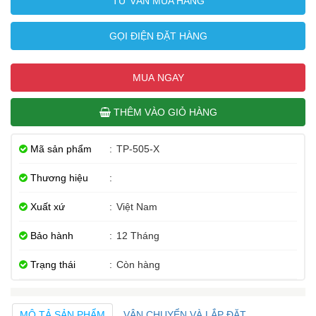
TƯ VẤN MUA HÀNG
GỌI ĐIỆN ĐẶT HÀNG
MUA NGAY
THÊM VÀO GIỎ HÀNG
Mã sản phẩm
:
TP-505-X
Thương hiệu
:
Xuất xứ
:
Việt Nam
Bảo hành
:
12 Tháng
Trạng thái
:
Còn hàng
MÔ TẢ SẢN PHẨM
VẬN CHUYỂN VÀ LẮP ĐẶT