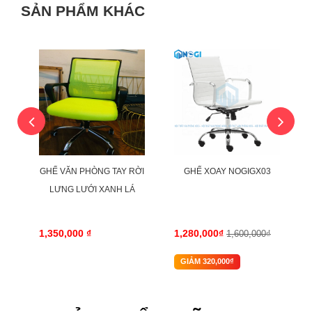
SẢN PHẨM KHÁC
-20%
8
GHẾ VĂN PHÒNG TAY RỜI
GHẾ XOAY NOGIGX03
LƯNG LƯỚI XANH LÁ
MFW15XG
1,350,000 ₫
1,280,000₫
1,600,000₫
GIẢM 320,000₫