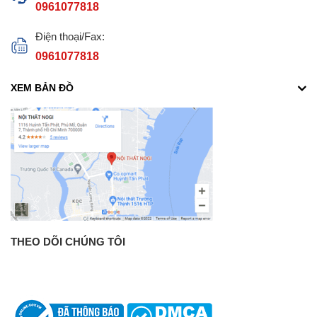
0961077818
Điện thoại/Fax:
0961077818
XEM BẢN ĐỒ
THEO DÕI CHÚNG TÔI