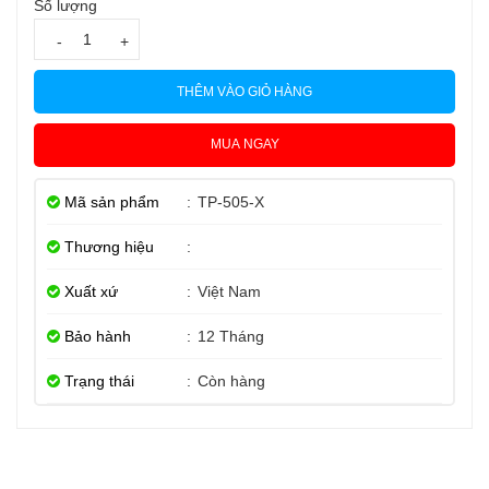
Số lượng
-
+
THÊM VÀO GIỎ HÀNG
MUA NGAY
Mã sản phẩm
:
TP-505-X
Thương hiệu
:
Xuất xứ
:
Việt Nam
Bảo hành
:
12 Tháng
Trạng thái
:
Còn hàng