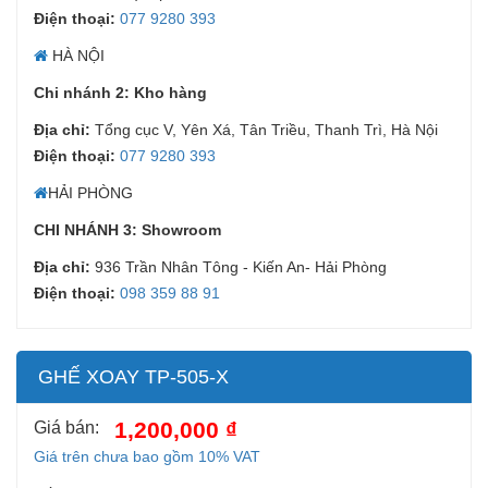
Điện thoại:
077 9280 393
HÀ NỘI
Chi nhánh 2: Kho hàng
Địa chỉ:
Tổng cục V, Yên Xá, Tân Triều, Thanh Trì, Hà Nội
Điện thoại:
077 9280 393
HẢI PHÒNG
CHI NHÁNH 3: Showroom
Địa chỉ:
936 Trần Nhân Tông - Kiến An- Hải Phòng
Điện thoại:
098 359 88 91
GHẾ XOAY TP-505-X
1,200,000 ₫
Giá bán:
Giá trên chưa bao gồm 10% VAT