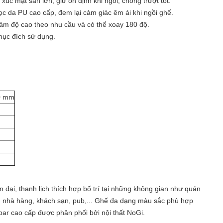
úc mặt sàn lớn, giữ ổn định khi ngồi, chống trượt tốt.
c da PU cao cấp, đem lại cảm giác êm ái khi ngồi ghế.
iảm độ cao theo nhu cầu và có thể xoay 180 độ.
mục đích sử dụng.
0 mm
n đại, thanh lịch thích hợp bố trí tại những không gian như quán
o, nhà hàng, khách sạn, pub,... Ghế đa dạng màu sắc phù hợp
 bar cao cấp được phân phối bởi nội thất NoGi.