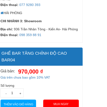
Điện thoại:
077 9280 393
HẢI PHÒNG
CHI NHÁNH 3: Showroom
Địa chỉ:
936 Trần Nhân Tông - Kiến An- Hải Phòng
Điện thoại:
098 359 88 91
GHẾ BAR TĂNG CHỈNH ĐỘ CAO
BAR04
970,000 ₫
Giá bán:
Giá trên chưa bao gồm 10% VAT
Số lượng
-
+
MUA NGAY
THÊM VÀO GIỎ HÀNG