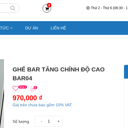
0
Thứ 2 - Thứ 6 (08:30 - 1
 TỨC
DỰ ÁN
LIÊN HỆ
GHẾ BAR TĂNG CHỈNH ĐỘ CAO
BAR04
5117
0
970,000 ₫
Giá trên chưa bao gồm 10% VAT
-
+
Số lượng