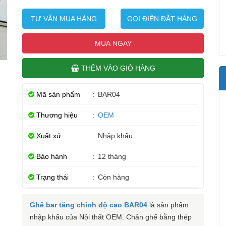
TƯ VẤN MUA HÀNG
GỌI ĐIỆN ĐẶT HÀNG
MUA NGAY
THÊM VÀO GIỎ HÀNG
Mã sản phẩm
:
BAR04
Thương hiệu
:
OEM
Xuất xứ
:
Nhập khẩu
Bảo hành
:
12 tháng
Trạng thái
:
Còn hàng
Ghế bar tăng chỉnh độ cao BAR04
là sản phẩm
nhập khẩu của Nội thất OEM. Chân ghế bằng thép