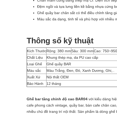
Chân mâm cũng bằng thép mạ Cr. Diện tích tiếp x
Đệm ngồi và tựa lưng liền kề bằng nhựa cứng bọ
Ghế quầy bar chân sắt có thể điều chỉnh tăng g
Màu sắc da dạng, tinh tế và phù hợp với nhiều 
Thông số kỹ thuật
Kích Thước
Rộng: 380 mm
Sâu: 300 mm
Cao: 750~95
Chất Liệu
Khung thép mạ, da PU cao cấp
Loại Ghế
Ghế quầy BAR
Màu sắc
Màu Trắng, Đen, Đỏ, Xanh Dương, Ghi,..
Xuất Xứ
Nội thất OEM
Bảo Hành
12 tháng
Ghế bar tăng chỉnh độ cao BAR04
với kiểu dáng hiệ
cafe phong cách vintage, quầy bar, bàn cafe chân ca
nhiều chủ đề trang trí nội thất. Sản phẩm là dòng ghế