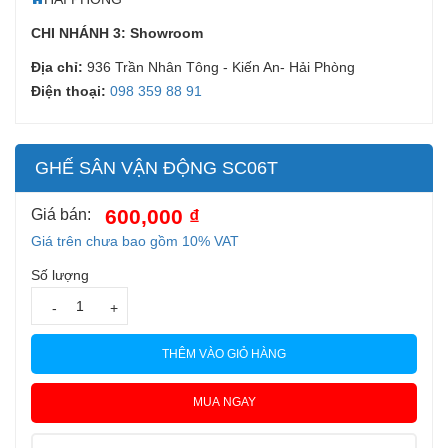
CHI NHÁNH 3: Showroom
Địa chỉ:
936 Trần Nhân Tông - Kiến An- Hải Phòng
Điện thoại:
098 359 88 91
GHẾ SÂN VẬN ĐỘNG SC06T
600,000 ₫
Giá bán:
Giá trên chưa bao gồm 10% VAT
Số lượng
-
+
THÊM VÀO GIỎ HÀNG
MUA NGAY