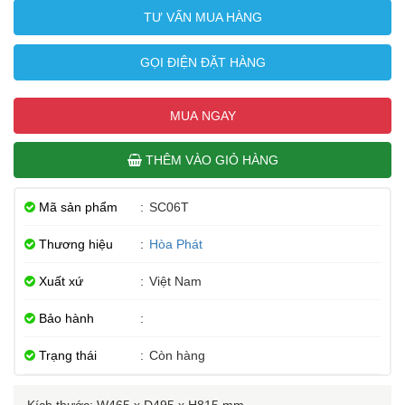
TƯ VẤN MUA HÀNG
GỌI ĐIỆN ĐẶT HÀNG
MUA NGAY
THÊM VÀO GIỎ HÀNG
Mã sản phẩm
:
SC06T
Thương hiệu
:
Hòa Phát
Xuất xứ
:
Việt Nam
Bảo hành
:
Trạng thái
:
Còn hàng