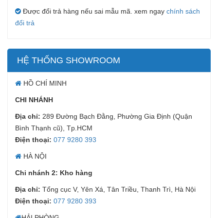
Được đổi trả hàng nếu sai mẫu mã. xem ngay
chính sách
đổi trả
HỆ THỐNG SHOWROOM
HỒ CHÍ MINH
CHI NHÁNH
Địa chỉ:
289 Đường Bạch Đằng, Phường Gia Định (Quận
Bình Thạnh cũ), Tp.HCM
Điện thoại:
077 9280 393
HÀ NỘI
Chi nhánh 2: Kho hàng
Địa chỉ:
Tổng cục V, Yên Xá, Tân Triều, Thanh Trì, Hà Nội
Điện thoại:
077 9280 393
HẢI PHÒNG