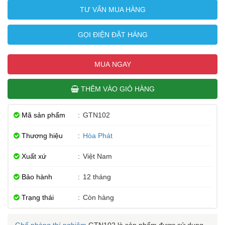
TƯ VẤN MUA HÀNG
GỌI ĐIỆN ĐẶT HÀNG
MUA NGAY
THÊM VÀO GIỎ HÀNG
Mã sản phẩm
:
GTN102
Thương hiệu
:
Hòa Phát
Xuất xứ
:
Việt Nam
Bảo hành
:
12 tháng
Trạng thái
:
Còn hàng