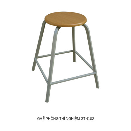
Ghế ngồi Inox trong phòng thí nghiệm
GIÁ: 191.000đ
2. Ghế phòng thí nghiệm GTN101
Chất liệu: Thép, gỗ
Loại ghế: Ghế phòng thí nghiệm
Chân ghế: Tròn, ống thép Ø50
Kích thước: W335mm x D335mm x H550mm
Màu sắc: Nâu, vàng
Xuất xứ: Hòa Phát
Bảo hành: 12 tháng
Đặc điểm nổi bật: Đệm bằng nhựa hoặc gỗ
GHẾ PHÒNG THÍ NGHIỆM GTN102