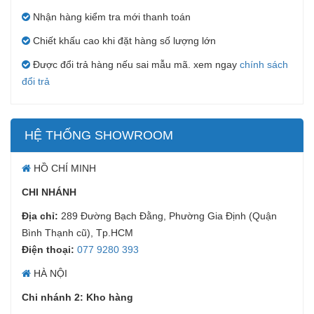
Nhận hàng kiểm tra mới thanh toán
Chiết khấu cao khi đặt hàng số lượng lớn
Được đổi trả hàng nếu sai mẫu mã. xem ngay
chính sách
đổi trả
HỆ THỐNG SHOWROOM
HỒ CHÍ MINH
CHI NHÁNH
Địa chỉ:
289 Đường Bạch Đằng, Phường Gia Định (Quận
Kích thước chuẩn dành cho ghế phòng thí nghiệm GTN102
Bình Thạnh cũ), Tp.HCM
Điện thoại:
077 9280 393
HÀ NỘI
Chi nhánh 2: Kho hàng