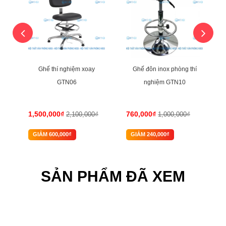
Í
Ghế thí nghiệm xoay
Ghế đôn inox phòng thí
GTN06
nghiệm GTN10
1,500,000₫
760,000₫
2,100,000₫
1,000,000₫
GIẢM 600,000₫
GIẢM 240,000₫
SẢN PHẨM ĐÃ XEM