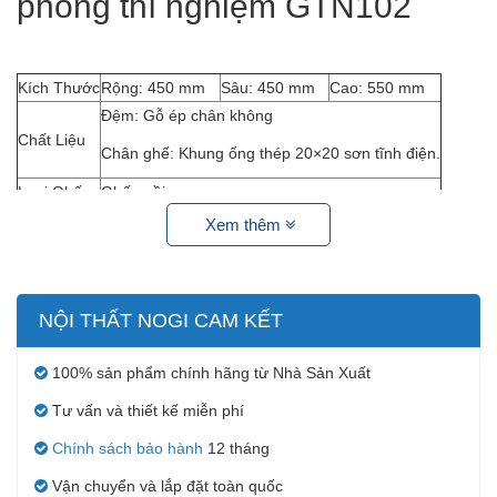
phòng thí nghiệm GTN102
Kích Thước
Rộng: 450 mm
Sâu: 450 mm
Cao: 550 mm
Đệm: Gỗ ép chân không
Chất Liệu
Chân ghế: Khung ống thép 20×20 sơn tĩnh điện.
Loại Ghế
Ghế ngồi
Màu sắc
Màu gỗ
Xem thêm
Xuất Xứ
Nội thất Hoà Phát
Bảo Hành
12 tháng
NỘI THẤT NOGI CAM KẾT
100% sản phẩm chính hãng từ Nhà Sản Xuất
Tư vấn và thiết kế miễn phí
Chính sách bảo hành
12 tháng
Vận chuyển và lắp đặt toàn quốc