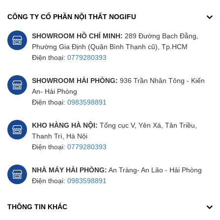
CÔNG TY CỔ PHẦN NỘI THẤT NOGIFU
GIÁ: 250.000đ
SHOWROOM HỒ CHÍ MINH:
289 Đường Bạch Đằng,
Phường Gia Định (Quận Bình Thạnh cũ), Tp.HCM
Điện thoại:
0779280393
Từ khóa tìm kiếm sản phẩm
: ghế phòng thí
nghiệm, ghế hòa phát phòng thí nghiệm, ghế
SHOWROOM HẢI PHÒNG:
936 Trần Nhân Tông - Kiến
cho phòng thí nghiệm
An- Hải Phòng
Điện thoại:
0983598891
KHO HÀNG HÀ NỘI:
Tổng cục V, Yên Xá, Tân Triều,
Liên hệ hotline
0779280393
để nhận Catalogue về sản phẩm
Thanh Trì, Hà Nội
ghế phòng thí nghiệm
Điện thoại:
0779280393
Khách hàng có thể đến xưởng sản xuất tại Hải Phòng hoặc
showroom Nội thất Nogi để chọn lựa được các sản phẩm theo ý
NHÀ MÁY HẢI PHÒNG:
An Tràng- An Lão - Hải Phòng
muốn.
Điện thoại:
0983598891
THÔNG TIN KHÁC