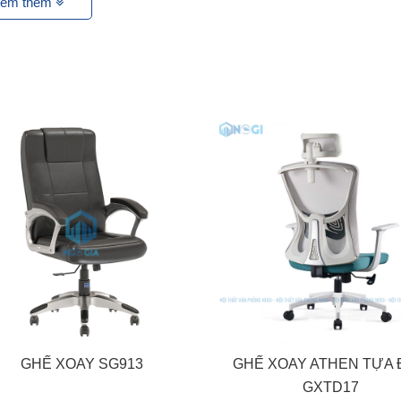
em thêm
GHẾ XOAY SG913
GHẾ XOAY ATHEN TỰA
GXTD17