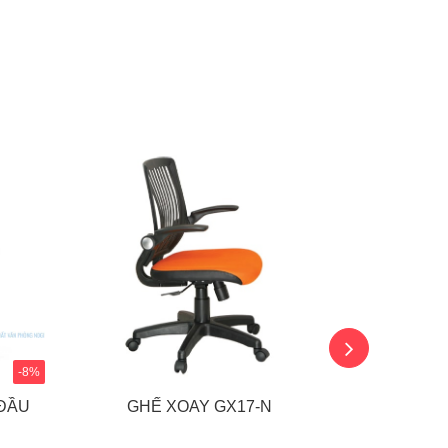
-8%
 ĐẦU
GHẾ XOAY GX17-N
GHẾ L
N