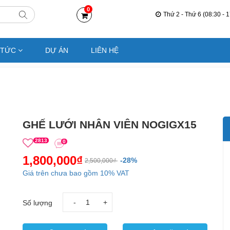
0
Thứ 2 - Thứ 6 (08:30 - 1
 TỨC
DỰ ÁN
LIÊN HỆ
GHẾ LƯỚI NHÂN VIÊN NOGIGX15
2813
0
1,800,000₫
-28%
2,500,000₫
Giá trên chưa bao gồm 10% VAT
-
+
Số lượng