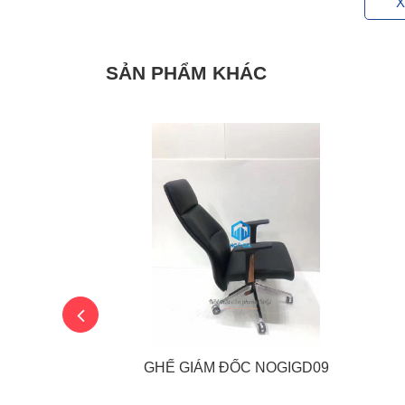
X
SẢN PHẨM KHÁC
ỐC LATE
GHẾ GIÁM ĐỐC NOGIGD09
D20