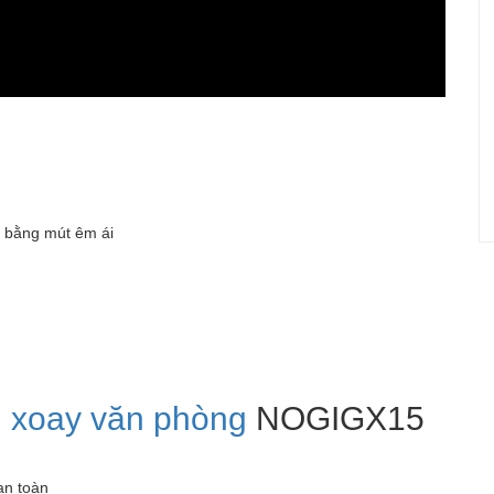
m bằng mút êm ái
i xoay văn phòng
NOGIGX15
an toàn