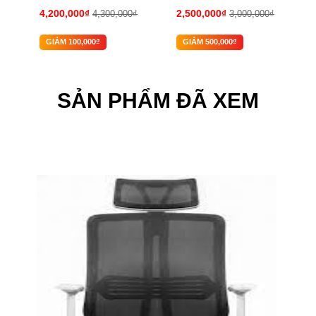
4,200,000₫
2,500,000₫
₫
4,300,000₫
3,000,000₫
GIẢM 100,000₫
GIẢM 500,000₫
SẢN PHẨM ĐÃ XEM