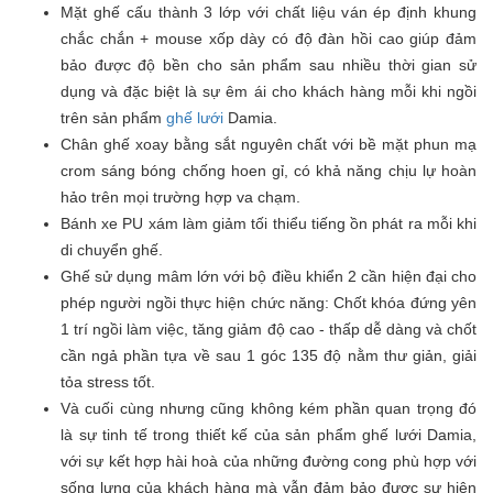
Mặt ghế cấu thành 3 lớp với chất liệu ván ép định khung
chắc chắn + mouse xốp dày có độ đàn hồi cao giúp đảm
bảo được độ bền cho sản phẩm sau nhiều thời gian sử
dụng và đặc biệt là sự êm ái cho khách hàng mỗi khi ngồi
trên sản phẩm
ghế lưới
Damia.
Chân ghế xoay bằng sắt nguyên chất với bề mặt phun mạ
crom sáng bóng chống hoen gỉ, có khả năng chịu lự hoàn
hảo trên mọi trường hợp va chạm.
Bánh xe PU xám làm giảm tối thiểu tiếng ồn phát ra mỗi khi
di chuyển ghế.
Ghế sử dụng mâm lớn với bộ điều khiển 2 cần hiện đại cho
phép người ngồi thực hiện chức năng: Chốt khóa đứng yên
1 trí ngồi làm việc, tăng giảm độ cao - thấp dễ dàng và chốt
cần ngả phần tựa về sau 1 góc 135 độ nằm thư giản, giải
tỏa stress tốt.
Và cuối cùng nhưng cũng không kém phần quan trọng đó
là sự tinh tế trong thiết kế của sản phẩm ghế lưới Damia,
với sự kết hợp hài hoà của những đường cong phù hợp với
sống lưng của khách hàng mà vẫn đảm bảo được sự hiện