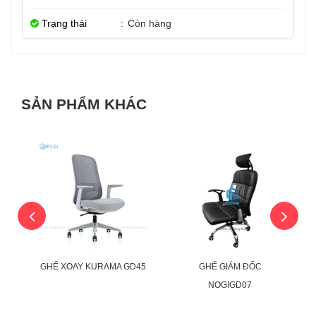
Trạng thái
:
Còn hàng
SẢN PHẨM KHÁC
-2%
-17%
GHẾ XOAY KURAMA GD45
GHẾ GIÁM ĐỐC
NOGIGD07