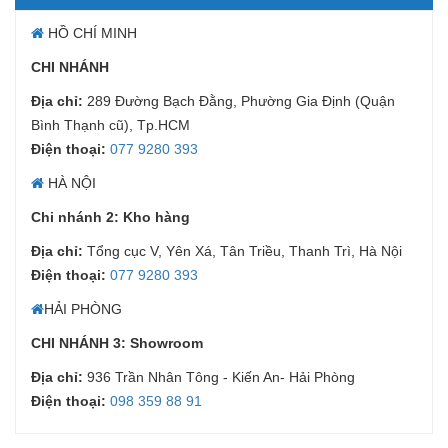
HỒ CHÍ MINH
CHI NHÁNH
Địa chỉ:
289 Đường Bạch Đằng, Phường Gia Định (Quận
Bình Thạnh cũ), Tp.HCM
Điện thoại:
077 9280 393
HÀ NỘI
Chi nhánh 2: Kho hàng
Địa chỉ:
Tổng cục V, Yên Xá, Tân Triều, Thanh Trì, Hà Nội
Điện thoại:
077 9280 393
HẢI PHÒNG
CHI NHÁNH 3: Showroom
Địa chỉ:
936 Trần Nhân Tông - Kiến An- Hải Phòng
Điện thoại:
098 359 88 91