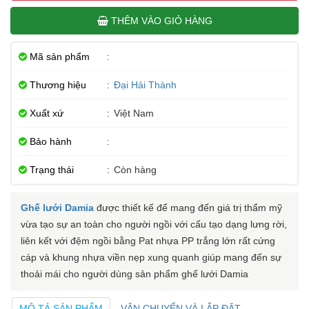
THÊM VÀO GIỎ HÀNG
Mã sản phẩm
:
Thương hiệu
:
Đại Hải Thành
Xuất xứ
:
Việt Nam
Bảo hành
:
Trạng thái
:
Còn hàng
Ghế lưới Damia
được thiết kế để mang đến giá trị thẩm mỹ
vừa tạo sự an toàn cho người ngồi với cấu tạo dạng lưng rời,
liên kết với đệm ngồi bằng Pat nhựa PP trắng lớn rất cứng
cáp và khung nhựa viền nẹp xung quanh giúp mang đến sự
thoải mái cho người dùng sản phẩm ghế lưới Damia
MÔ TẢ SẢN PHẨM
VẬN CHUYỂN VÀ LẮP ĐẶT