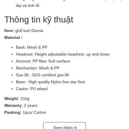
đại và tinh tế.
Thông tin kỹ thuật
Item:
ghế lưới Damia
Material :
Back: Mesh & PP
Headrest: Height adjustable headrest, up and down
Armrest: PP fiber Soft surface
Mechanism: Mesh & PP
Gas lift : SGS certified gas lift
Base: High quality Nylon five star feet
Castor: PU wheel
Weight
: 21kg
Warranty
: 2 years
Packing:
1pcs/ Carton
Xem thêm