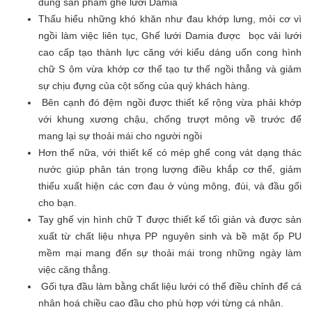
dùng sản phẩm ghế lưới Damia
Thấu hiểu những khó khăn như đau khớp lưng, mỏi cơ vì
ngồi làm việc liên tục, Ghế lưới Damia được bọc vải lưới
cao cấp tạo thành lực căng với kiểu dáng uốn cong hình
chữ S ôm vừa khớp cơ thể tạo tư thế ngồi thẳng và giảm
sự chịu đựng của cột sống của quý khách hàng.
Bên cạnh đó đệm ngồi được thiết kế rộng vừa phải khớp
với khung xương chậu, chống trượt mông về trước để
mang lại sự thoải mái cho người ngồi
Hơn thế nữa, với thiết kế có mép ghế cong vát dạng thác
nước giúp phân tán trọng lượng điều khắp cơ thể, giảm
thiểu xuất hiện các cơn đau ở vùng mông, đùi, và đầu gối
cho bạn.
Tay ghế vịn hình chữ T được thiết kế tối giản và được sản
xuất từ chất liệu nhựa PP nguyên sinh và bề mặt ốp PU
mềm mại mang đến sự thoải mái trong những ngày làm
việc căng thẳng.
Gối tựa đầu làm bằng chất liệu lưới có thể điều chỉnh để cá
nhân hoá chiều cao đầu cho phù hợp với từng cá nhân.