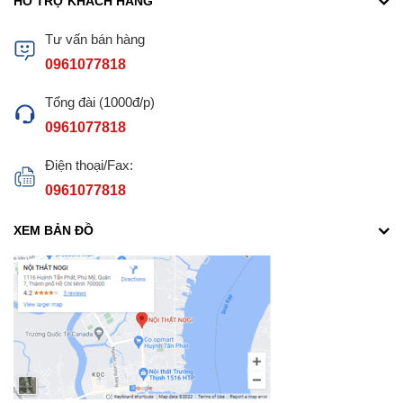
HỖ TRỢ KHÁCH HÀNG
Tư vấn bán hàng
0961077818
Tổng đài (1000đ/p)
0961077818
Điện thoại/Fax:
0961077818
XEM BẢN ĐỒ