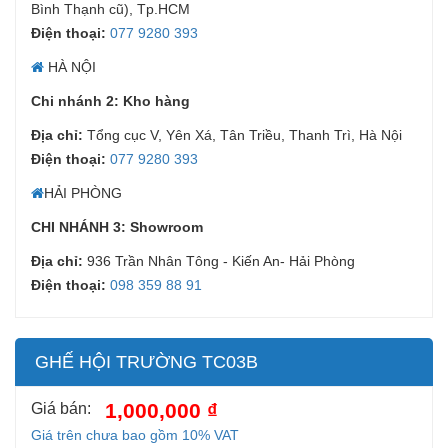
Bình Thạnh cũ), Tp.HCM
Điện thoại:
077 9280 393
HÀ NỘI
Chi nhánh 2: Kho hàng
Địa chỉ:
Tổng cục V, Yên Xá, Tân Triều, Thanh Trì, Hà Nội
Điện thoại:
077 9280 393
HẢI PHÒNG
CHI NHÁNH 3: Showroom
Địa chỉ:
936 Trần Nhân Tông - Kiến An- Hải Phòng
Điện thoại:
098 359 88 91
GHẾ HỘI TRƯỜNG TC03B
1,000,000 ₫
Giá bán:
Giá trên chưa bao gồm 10% VAT