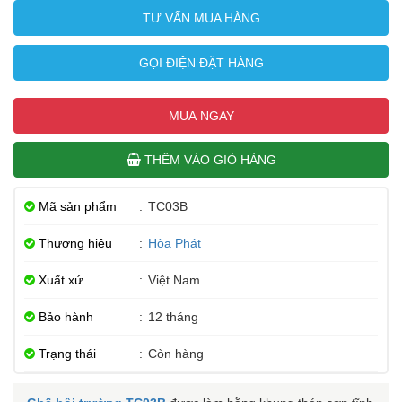
TƯ VẤN MUA HÀNG
GỌI ĐIỆN ĐẶT HÀNG
MUA NGAY
THÊM VÀO GIỎ HÀNG
Mã sản phẩm
:
TC03B
Thương hiệu
:
Hòa Phát
Xuất xứ
:
Việt Nam
Bảo hành
:
12 tháng
Trạng thái
:
Còn hàng