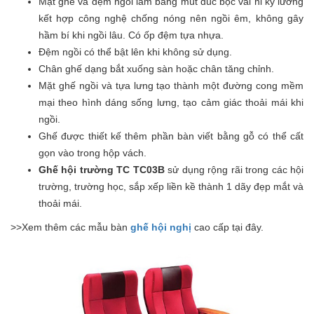
Mặt ghế và đệm ngồi làm bằng mút đúc bọc vải nỉ kỹ lưỡng
kết hợp công nghệ chống nóng nên ngồi êm, không gây
hầm bí khi ngồi lâu. Có ốp đệm tựa nhựa.
Đệm ngồi có thể bật lên khi không sử dụng.
Chân ghế dạng bắt xuống sàn hoặc chân tăng chỉnh.
Mặt ghế ngồi và tựa lưng tạo thành một đường cong mềm
mại theo hình dáng sống lưng, tạo cảm giác thoải mái khi
ngồi.
Ghế được thiết kế thêm phần bàn viết bằng gỗ có thể cất
gọn vào trong hộp vách.
Ghế hội trường TC TC03B
sử dụng rộng rãi trong các hội
trường, trường học, sắp xếp liền kề thành 1 dãy đẹp mắt và
thoải mái.
>>Xem thêm các mẫu bàn
ghế hội nghị
cao cấp tại đây.