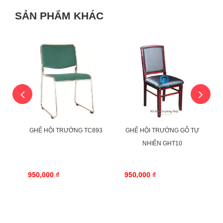
SẢN PHẨM KHÁC
TỰ
GHẾ HỘI TRƯỜNG TC893
GHẾ HỘI TRƯỜNG GỖ TỰ
NHIÊN GHT10
950,000 ₫
950,000 ₫