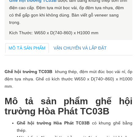
Ghế hội trường TC03B
được làm bằng khung thép sơn tĩnh
điện cao cấp. Đệm tựa mút bọc vải, ốp đệm tựa nhựa, đệm
có thể gấp gọn khi không dùng. Bàn viết gỗ veneer sang
trọng.
Kích Thước: W650 x D(740-860) x H1000 mm
MÔ TẢ SẢN PHẨM
VẬN CHUYỂN VÀ LẮP ĐẶT
Ghế hội trường TC03B
khung thép, đệm mút đúc bọc vải nỉ, ốp
đệm tựa nhựa. Ghế có kích thước W650 x D(740~860) x H1000
mm.
Mô tả sản phẩm ghế hội
trường Hòa Phát TC03B
Ghế hội trường Hòa Phát TC03B
có khung ghế bằng
thép.