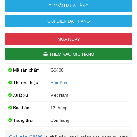
TƯ VẤN MUA HÀNG
GỌI ĐIỆN ĐẶT HÀNG
MUA NGAY
THÊM VÀO GIỎ HÀNG
Mã sản phẩm
:
G0498
Thương hiệu
:
Hòa Phát
Xuất xứ
:
Việt Nam
Bảo hành
:
12 tháng
Trạng thái
:
Còn hàng