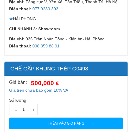
Địa chỉ:
Tổng cục V, Yên Xá, Tân Triều, Thanh Trì, Hà Nội
Điện thoại:
077 9280 393
HẢI PHÒNG
CHI NHÁNH 3: Showroom
Địa chỉ:
936 Trần Nhân Tông - Kiến An- Hải Phòng
Điện thoại:
098 359 88 91
GHẾ GẤP KHUNG THÉP G0498
500,000 ₫
Giá bán:
Giá trên chưa bao gồm 10% VAT
Số lượng
-
+
THÊM VÀO GIỎ HÀNG