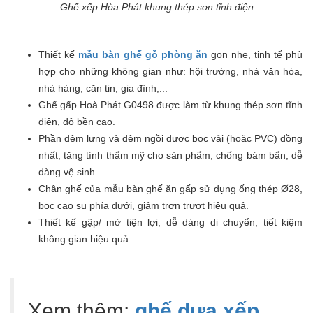
Ghế xếp Hòa Phát khung thép sơn tĩnh điện
Thiết kế
mẫu bàn ghế gỗ phòng ăn
gọn nhẹ, tinh tế phù
hợp cho những không gian như: hội trường, nhà văn hóa,
nhà hàng, căn tin, gia đình,...
Ghế gấp Hoà Phát G0498 được làm từ khung thép sơn tĩnh
điện, độ bền cao.
Phần đệm lưng và đệm ngồi được bọc vải (hoặc PVC) đồng
nhất, tăng tính thẩm mỹ cho sản phẩm, chống bám bẩn, dễ
dàng vệ sinh.
Chân ghế của mẫu bàn ghế ăn gấp sử dụng ống thép Ø28,
bọc cao su phía dưới, giảm trơn trượt hiệu quả.
Thiết kế gập/ mở tiện lợi, dễ dàng di chuyển, tiết kiệm
không gian hiệu quả.
Xem thêm:
ghế dựa xếp