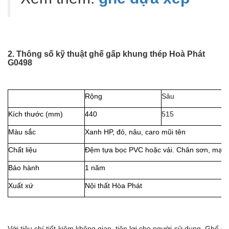
2. Thông số kỹ thuật ghế gấp khung thép Hoà Phát
G0498
Rộng
Sâu
Kích thước (mm)
440
515
Màu sắc
Xanh HP, đỏ, nâu, caro mũi tên
Chất liệu
Đệm tựa bọc PVC hoặc vải. Chân sơn, mạ h
Bảo hành
1 năm
Xuất xứ
Nội thất Hòa Phát
Với tiêu chí tiết kiệm không gian, tiện lợi cho người sử dụng. Ghế