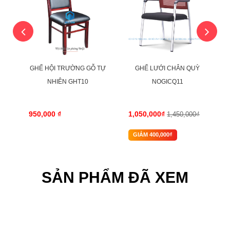
ÂN
GHẾ HỘI TRƯỜNG GỖ TỰ
GHẾ LƯỚI CHÂN QUỲ
NHIÊN GHT10
NOGICQ11
950,000 ₫
1,050,000₫
₫
1,450,000₫
GIẢM 400,000₫
SẢN PHẨM ĐÃ XEM