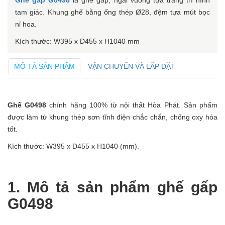
Ghế gấp G0498
là ghế gấp, ngai vuông tựa trang trí hình
tam giác. Khung ghế bằng ống thép Ø28, đệm tựa mút bọc
nỉ hoa.
Kích thước: W395 x D455 x H1040 mm
MÔ TẢ SẢN PHẨM
VẬN CHUYỂN VÀ LẮP ĐẶT
Ghế G0498
chính hãng 100% từ nội thất Hòa Phát. Sản phẩm
được làm từ khung thép sơn tĩnh điện chắc chắn, chống oxy hóa
tốt.
Kích thước: W395 x D455 x H1040 (mm).
1. Mô tả sản phẩm ghế gấp
G0498