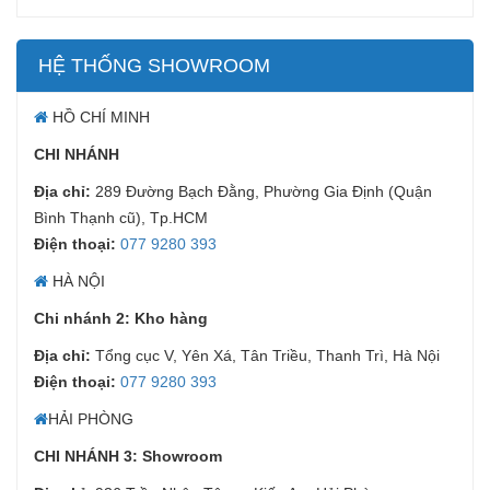
HỆ THỐNG SHOWROOM
HỒ CHÍ MINH
CHI NHÁNH
Địa chỉ:
289 Đường Bạch Đằng, Phường Gia Định (Quận
Bình Thạnh cũ), Tp.HCM
Điện thoại:
077 9280 393
HÀ NỘI
Chi nhánh 2: Kho hàng
Địa chỉ:
Tổng cục V, Yên Xá, Tân Triều, Thanh Trì, Hà Nội
Điện thoại:
077 9280 393
HẢI PHÒNG
CHI NHÁNH 3: Showroom