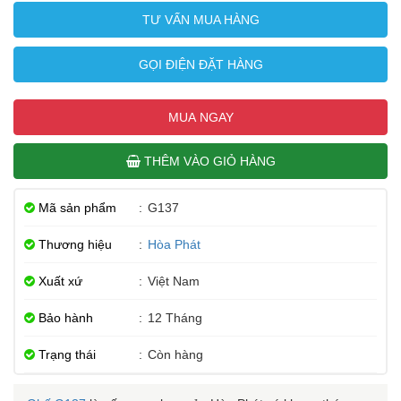
TƯ VẤN MUA HÀNG
GỌI ĐIỆN ĐẶT HÀNG
MUA NGAY
THÊM VÀO GIỎ HÀNG
Mã sản phẩm
:
G137
Thương hiệu
:
Hòa Phát
Xuất xứ
:
Việt Nam
Bảo hành
:
12 Tháng
Trạng thái
:
Còn hàng