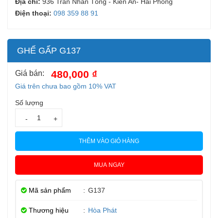
Địa chỉ:
936 Trần Nhân Tông - Kiến An- Hải Phòng
Điện thoại:
098 359 88 91
GHẾ GẤP G137
480,000 ₫
Giá bán:
Giá trên chưa bao gồm 10% VAT
Số lượng
-
+
THÊM VÀO GIỎ HÀNG
MUA NGAY
Mã sản phẩm
:
G137
Thương hiệu
:
Hòa Phát