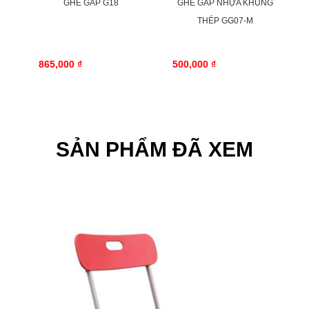
GHẾ GẤP G18
GHẾ GẤP NHỰA KHUNG
THÉP GG07-M
865,000 ₫
500,000 ₫
SẢN PHẨM ĐÃ XEM