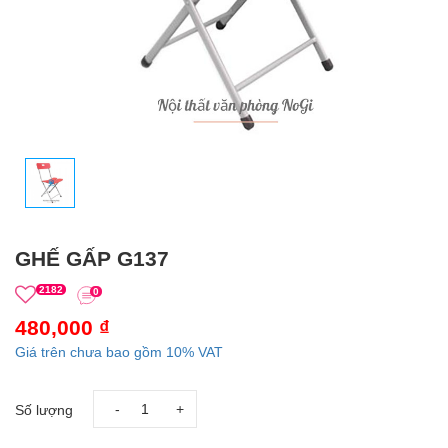
GHẾ GẤP G137
2182
0
480,000 ₫
Giá trên chưa bao gồm 10% VAT
-
+
Số lượng