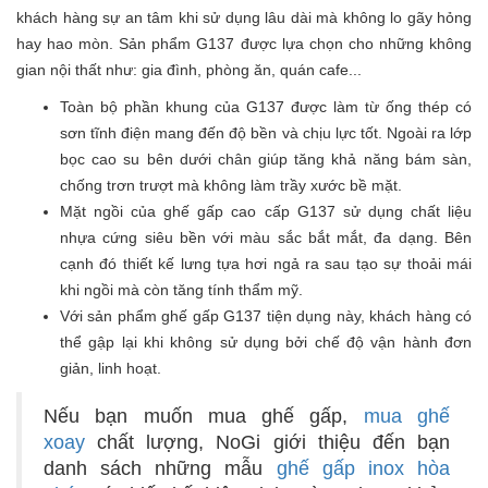
khách hàng sự an tâm khi sử dụng lâu dài mà không lo gãy hỏng
hay hao mòn. Sản phẩm G137 được lựa chọn cho những không
gian nội thất như: gia đình, phòng ăn, quán cafe...
Toàn bộ phần khung của G137 được làm từ ống thép có
sơn tĩnh điện mang đến độ bền và chịu lực tốt. Ngoài ra lớp
bọc cao su bên dưới chân giúp tăng khả năng bám sàn,
chống trơn trượt mà không làm trầy xước bề mặt.
Mặt ngồi của ghế gấp cao cấp G137 sử dụng chất liệu
nhựa cứng siêu bền với màu sắc bắt mắt, đa dạng. Bên
cạnh đó thiết kế lưng tựa hơi ngả ra sau tạo sự thoải mái
khi ngồi mà còn tăng tính thẩm mỹ.
Với sản phẩm ghế gấp G137 tiện dụng này, khách hàng có
thể gập lại khi không sử dụng bởi chế độ vận hành đơn
giản, linh hoạt.
Nếu bạn muốn mua ghế gấp,
mua ghế
xoay
chất lượng, NoGi giới thiệu đến bạn
danh sách những mẫu
ghế gấp inox hòa