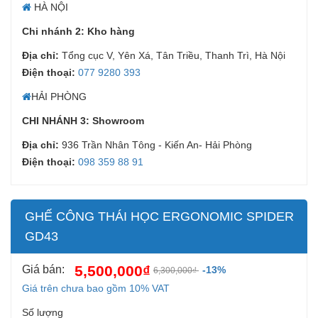
HÀ NỘI
Chi nhánh 2: Kho hàng
Địa chỉ:
Tổng cục V, Yên Xá, Tân Triều, Thanh Trì, Hà Nội
Điện thoại:
077 9280 393
HẢI PHÒNG
CHI NHÁNH 3: Showroom
Địa chỉ:
936 Trần Nhân Tông - Kiến An- Hải Phòng
Điện thoại:
098 359 88 91
GHẾ CÔNG THÁI HỌC ERGONOMIC SPIDER
GD43
5,500,000₫
Giá bán:
-13%
6,300,000₫
Giá trên chưa bao gồm 10% VAT
Số lượng