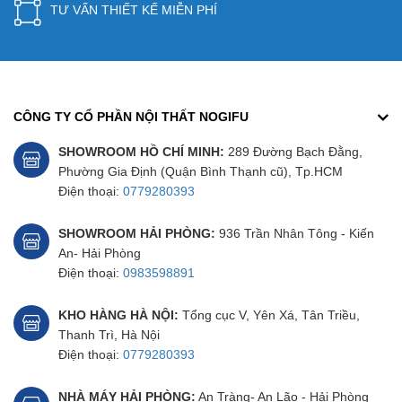
TƯ VẤN THIẾT KẾ MIỄN PHÍ
CÔNG TY CỔ PHẦN NỘI THẤT NOGIFU
SHOWROOM HỒ CHÍ MINH:
289 Đường Bạch Đằng,
Phường Gia Định (Quận Bình Thạnh cũ), Tp.HCM
Điện thoại:
0779280393
SHOWROOM HẢI PHÒNG:
936 Trần Nhân Tông - Kiến
An- Hải Phòng
Điện thoại:
0983598891
KHO HÀNG HÀ NỘI:
Tổng cục V, Yên Xá, Tân Triều,
Thanh Trì, Hà Nội
Điện thoại:
0779280393
NHÀ MÁY HẢI PHÒNG:
An Tràng- An Lão - Hải Phòng