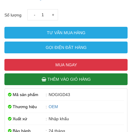
-
+
Số lượng
TƯ VẤN MUA HÀNG
GỌI ĐIỆN ĐẶT HÀNG
MUA NGAY
THÊM VÀO GIỎ HÀNG
Mã sản phẩm
:
NOGIGD43
Thương hiệu
:
OEM
Xuất xứ
:
Nhập khẩu
Bảo hành
:
24 tháng