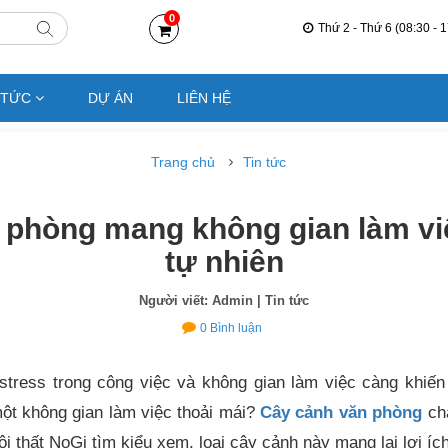
0
Thứ 2 - Thứ 6 (08:30 - 1
 TỨC
DỰ ÁN
LIÊN HỆ
Trang chủ
Tin tức
 phòng mang không gian làm việ
tự nhiên
Người viết: Admin
| Tin tức
0
Bình luận
stress trong công việc và không gian làm việc càng khiế
 một không gian làm việc thoải mái?
Cây cảnh văn phòng
chắ
 thất NoGi tìm kiểu xem, loại cây cảnh này mang lại lợi íc