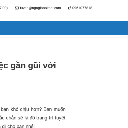
7:00)
tuvan@ngogianoithat.com
0961077818
c gần gũi với
n bạn khó chịu hơn? Bạn muốn
c chắn sẽ là đồ trang trí tuyệt
h gì cho bạn nhé!