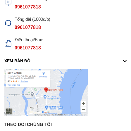
0961077818
Tổng đài (1000đ/p)
0961077818
Điện thoại/Fax:
0961077818
XEM BẢN ĐỒ
THEO DÕI CHÚNG TÔI