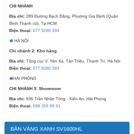
CHI NHÁNH
Địa chỉ:
289 Đường Bạch Đằng, Phường Gia Định (Quận
Bình Thạnh cũ), Tp.HCM
Điện thoại:
077 9280 393
HÀ NỘI
Chi nhánh 2: Kho hàng
Địa chỉ:
Tổng cục V, Yên Xá, Tân Triều, Thanh Trì, Hà Nội
Điện thoại:
077 9280 393
HẢI PHÒNG
CHI NHÁNH 3: Showroom
Địa chỉ:
936 Trần Nhân Tông - Kiến An- Hải Phòng
Điện thoại:
098 359 88 91
BÀN VÀNG XANH SV1600HL