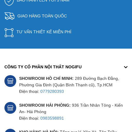
BẢO HÀNH LÊN TỚI 5 NĂM
GIAO HÀNG TOÀN QUỐC
TƯ VẤN THIẾT KẾ MIỄN PHÍ
CÔNG TY CỔ PHẦN NỘI THẤT NOGIFU
SHOWROOM HỒ CHÍ MINH:
289 Đường Bạch Đằng,
Phường Gia Định (Quận Bình Thạnh cũ), Tp.HCM
Điện thoại:
0779280393
SHOWROOM HẢI PHÒNG:
936 Trần Nhân Tông - Kiến
An- Hải Phòng
Điện thoại:
0983598891