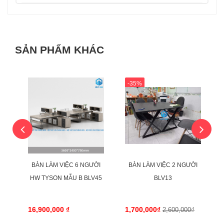
SẢN PHẨM KHÁC
-35%
BÀN LÀM VIỆC 6 NGƯỜI
BÀN LÀM VIỆC 2 NGƯỜI
HW TYSON MẪU B BLV45
BLV13
16,900,000 ₫
1,700,000₫
2,600,000₫