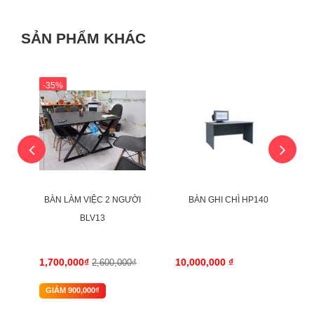
SẢN PHẨM KHÁC
-35%
ỜI
BÀN LÀM VIỆC 2 NGƯỜI
BÀN GHI CHÌ HP140
38
BLV13
1,700,000₫
10,000,000 ₫
2,600,000₫
GIẢM 900,000₫