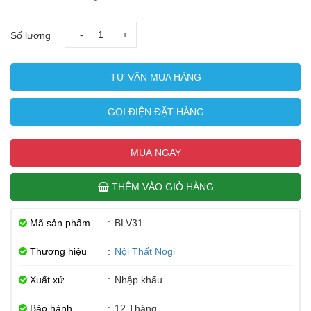
-
+
Số lượng
TƯ VẤN MUA HÀNG
GỌI ĐIỆN ĐẶT HÀNG
MUA NGAY
THÊM VÀO GIỎ HÀNG
Mã sản phẩm
:
BLV31
Thương hiệu
:
Nội Thất Nogi
Xuất xứ
:
Nhập khẩu
Bảo hành
:
12 Tháng