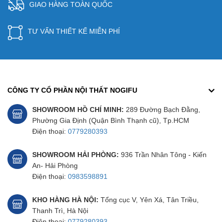
GIAO HÀNG TOÀN QUỐC
TƯ VẤN THIẾT KẾ MIỄN PHÍ
CÔNG TY CỔ PHẦN NỘI THẤT NOGIFU
SHOWROOM HỒ CHÍ MINH:
289 Đường Bạch Đằng,
Phường Gia Định (Quận Bình Thạnh cũ), Tp.HCM
Điện thoại:
0779280393
SHOWROOM HẢI PHÒNG:
936 Trần Nhân Tông - Kiến
An- Hải Phòng
Điện thoại:
0983598891
KHO HÀNG HÀ NỘI:
Tổng cục V, Yên Xá, Tân Triều,
Thanh Trì, Hà Nội
Điện thoại:
0779280393