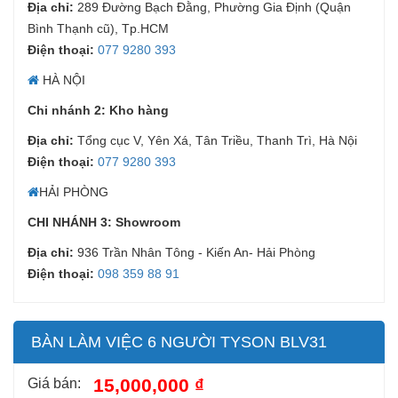
Địa chỉ:
289 Đường Bạch Đằng, Phường Gia Định (Quận
Bình Thạnh cũ), Tp.HCM
Điện thoại:
077 9280 393
HÀ NỘI
Chi nhánh 2: Kho hàng
Địa chỉ:
Tổng cục V, Yên Xá, Tân Triều, Thanh Trì, Hà Nội
Điện thoại:
077 9280 393
HẢI PHÒNG
CHI NHÁNH 3: Showroom
Địa chỉ:
936 Trần Nhân Tông - Kiến An- Hải Phòng
Điện thoại:
098 359 88 91
BÀN LÀM VIỆC 6 NGƯỜI TYSON BLV31
15,000,000 ₫
Giá bán: