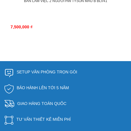
BÀN LÀM VIỆC 2 NGƯỜI HW TYSON MẪU B BLV41
7,500,000 ₫
SETUP VĂN PHÒNG TRỌN GÓI
BẢO HÀNH LÊN TỚI 5 NĂM
GIAO HÀNG TOÀN QUỐC
TƯ VẤN THIẾT KẾ MIỄN PHÍ