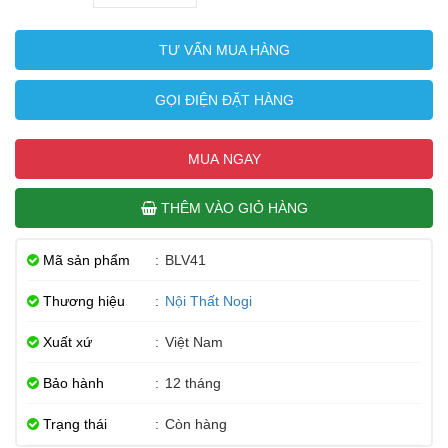
TƯ VẤN MUA HÀNG
GỌI ĐIỆN ĐẶT HÀNG
MUA NGAY
THÊM VÀO GIỎ HÀNG
Mã sản phẩm
:
BLV41
Thương hiệu
:
Nội Thất Nogi
Xuất xứ
:
Việt Nam
Bảo hành
:
12 tháng
Trạng thái
:
Còn hàng