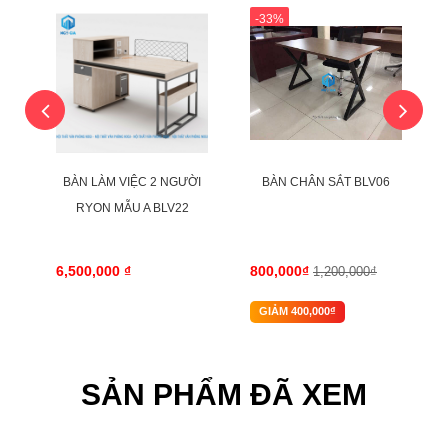
-33%
BÀN LÀM VIỆC 2 NGƯỜI
BÀN CHÂN SẮT BLV06
RYON MẪU A BLV22
6,500,000 ₫
800,000₫
1,200,000₫
GIẢM 400,000₫
SẢN PHẨM ĐÃ XEM