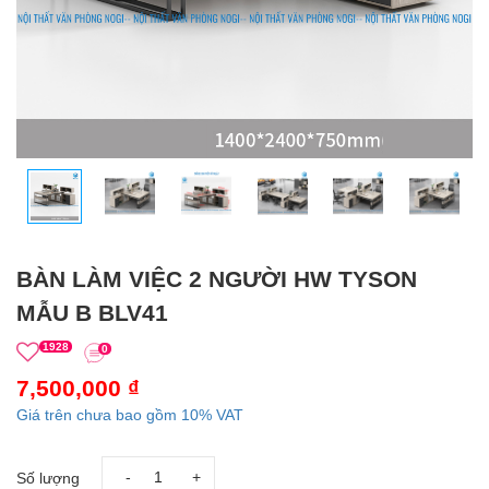
BÀN LÀM VIỆC 2 NGƯỜI HW TYSON
MẪU B BLV41
1928
0
7,500,000 ₫
Giá trên chưa bao gồm 10% VAT
-
+
Số lượng