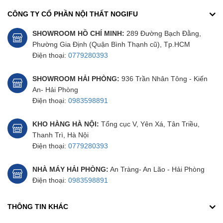
CÔNG TY CỔ PHẦN NỘI THẤT NOGIFU
SHOWROOM HỒ CHÍ MINH:
289 Đường Bạch Đằng,
Phường Gia Định (Quận Bình Thạnh cũ), Tp.HCM
Điện thoại:
0779280393
SHOWROOM HẢI PHÒNG:
936 Trần Nhân Tông - Kiến
An- Hải Phòng
Điện thoại:
0983598891
KHO HÀNG HÀ NỘI:
Tổng cục V, Yên Xá, Tân Triều,
Thanh Trì, Hà Nội
Điện thoại:
0779280393
NHÀ MÁY HẢI PHÒNG:
An Tràng- An Lão - Hải Phòng
Điện thoại:
0983598891
THÔNG TIN KHÁC