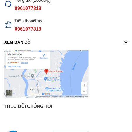
Tổng đài (1000đ/p)
0961077818
Điện thoại/Fax:
0961077818
XEM BẢN ĐỒ
THEO DÕI CHÚNG TÔI