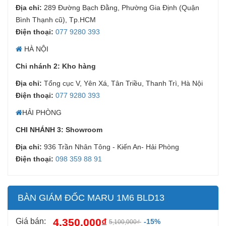
Địa chỉ:
289 Đường Bạch Đằng, Phường Gia Định (Quận
Bình Thạnh cũ), Tp.HCM
Điện thoại:
077 9280 393
HÀ NỘI
Chi nhánh 2: Kho hàng
Địa chỉ:
Tổng cục V, Yên Xá, Tân Triều, Thanh Trì, Hà Nội
Điện thoại:
077 9280 393
HẢI PHÒNG
CHI NHÁNH 3: Showroom
Địa chỉ:
936 Trần Nhân Tông - Kiến An- Hải Phòng
Điện thoại:
098 359 88 91
BÀN GIÁM ĐỐC MARU 1M6 BLD13
4,350,000₫
Giá bán:
-15%
5,100,000₫