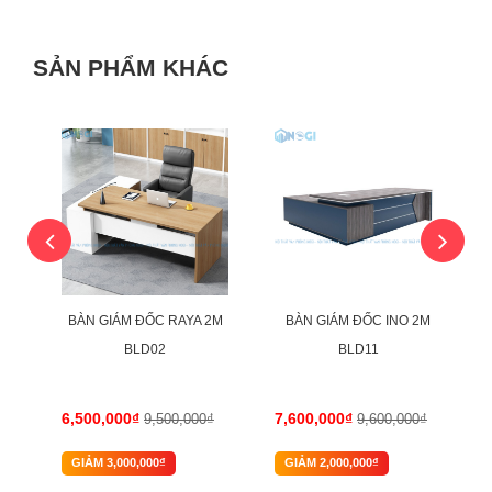
SẢN PHẨM KHÁC
-32%
-21%
U
BÀN GIÁM ĐỐC RAYA 2M
BÀN GIÁM ĐỐC INO 2M
BLD02
BLD11
6,500,000₫
7,600,000₫
₫
9,500,000₫
9,600,000₫
GIẢM 3,000,000₫
GIẢM 2,000,000₫