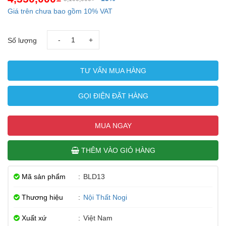
Giá trên chưa bao gồm 10% VAT
-
+
Số lượng
TƯ VẤN MUA HÀNG
GỌI ĐIỆN ĐẶT HÀNG
MUA NGAY
THÊM VÀO GIỎ HÀNG
Mã sản phẩm
:
BLD13
Thương hiệu
:
Nội Thất Nogi
Xuất xứ
:
Việt Nam