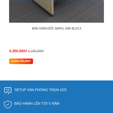
BÀN GIÁM ĐỐC MARU 1M6 BLD13
4,350,000₫
5,100,000₫
GIẢM 750,000₫
SETUP VĂN PHÒNG TRỌN GÓI
BẢO HÀNH LÊN TỚI 5 NĂM