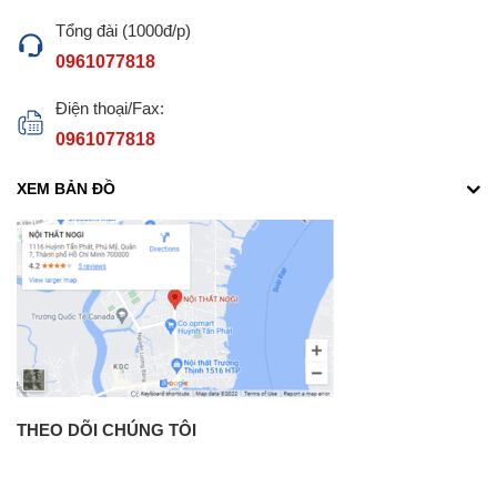
Tổng đài (1000đ/p)
0961077818
Điện thoại/Fax:
0961077818
XEM BẢN ĐỒ
THEO DÕI CHÚNG TÔI