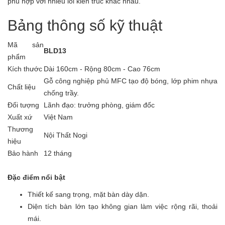
phù hợp với nhiều lối kiến trúc khác nhau.
Bảng thông số kỹ thuật
Mã sản
BLD13
phẩm
Kích thước
Dài 160cm - Rộng 80cm - Cao 76cm
Gỗ công nghiệp phủ MFC tạo độ bóng, lớp phim nhựa
Chất liệu
chống trầy.
Đối tượng
Lãnh đạo: trưởng phòng, giám đốc
Xuất xứ
Việt Nam
Thương
Nội Thất Nogi
hiệu
Bảo hành
12 tháng
Đặc điểm nổi bật
Thiết kế sang trọng, mặt bàn dày dặn.
Diện tích bàn lớn tạo không gian làm việc rộng rãi, thoải
mái.