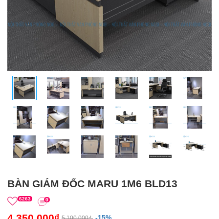
BÀN GIÁM ĐỐC MARU 1M6 BLD13
6263
0
4,350,000₫
-15%
5,100,000₫