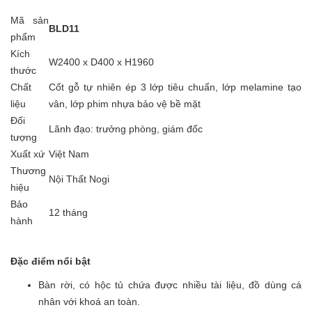
Mã sản
BLD11
phẩm
Kích
W2400 x D400 x H1960
thước
Chất
Cốt gỗ tự nhiên ép 3 lớp tiêu chuẩn, lớp melamine tạo
liệu
vân, lớp phim nhựa bảo vệ bề mặt
Đối
Lãnh đạo: trưởng phòng, giám đốc
tượng
Xuất xứ
Việt Nam
Thương
Nội Thất Nogi
hiệu
Bảo
12 tháng
hành
Đặc điểm nổi bật
Bàn rời, có hộc tủ chứa được nhiều tài liệu, đồ dùng cá
nhân với khoá an toàn.