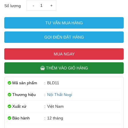
-
+
Số lượng
TƯ VẤN MUA HÀNG
GỌI ĐIỆN ĐẶT HÀNG
MUA NGAY
THÊM VÀO GIỎ HÀNG
Mã sản phẩm
:
BLD11
Thương hiệu
:
Nội Thất Nogi
Xuất xứ
:
Việt Nam
Bảo hành
:
12 tháng