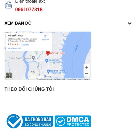
Điện thoại/Fax:
0961077818
XEM BẢN ĐỒ
THEO DÕI CHÚNG TÔI