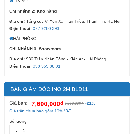
HÀ NỘI
Chi nhánh 2: Kho hàng
Địa chỉ:
Tổng cục V, Yên Xá, Tân Triều, Thanh Trì, Hà Nội
Điện thoại:
077 9280 393
HẢI PHÒNG
CHI NHÁNH 3: Showroom
Địa chỉ:
936 Trần Nhân Tông - Kiến An- Hải Phòng
Điện thoại:
098 359 88 91
BÀN GIÁM ĐỐC INO 2M BLD11
7,600,000₫
Giá bán:
-21%
9,600,000₫
Giá trên chưa bao gồm 10% VAT
Số lượng
-
+