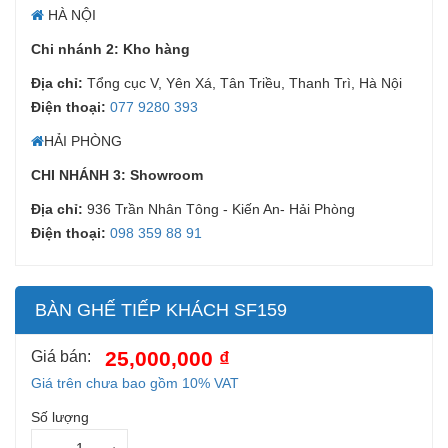
HÀ NỘI
Chi nhánh 2: Kho hàng
Địa chỉ:
Tổng cục V, Yên Xá, Tân Triều, Thanh Trì, Hà Nội
Điện thoại:
077 9280 393
HẢI PHÒNG
CHI NHÁNH 3: Showroom
Địa chỉ:
936 Trần Nhân Tông - Kiến An- Hải Phòng
Điện thoại:
098 359 88 91
BÀN GHẾ TIẾP KHÁCH SF159
25,000,000 ₫
Giá bán:
Giá trên chưa bao gồm 10% VAT
Số lượng