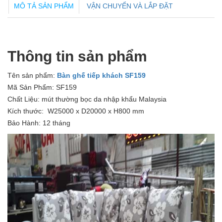
MÔ TẢ SẢN PHẨM
VẬN CHUYỂN VÀ LẮP ĐẶT
Thông tin sản phẩm
Tên sản phẩm:
Bàn ghế tiếp khách SF159
Mã Sản Phẩm: SF159
Chất Liệu: mút thường bọc da nhập khẩu Malaysia
Kích thước: W25000 x D20000 x H800 mm
Bảo Hành: 12 tháng