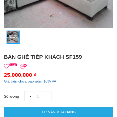
BÀN GHẾ TIẾP KHÁCH SF159
1649
0
25,000,000 ₫
Giá trên chưa bao gồm 10% VAT
-
+
Số lượng
TƯ VẤN MUA HÀNG