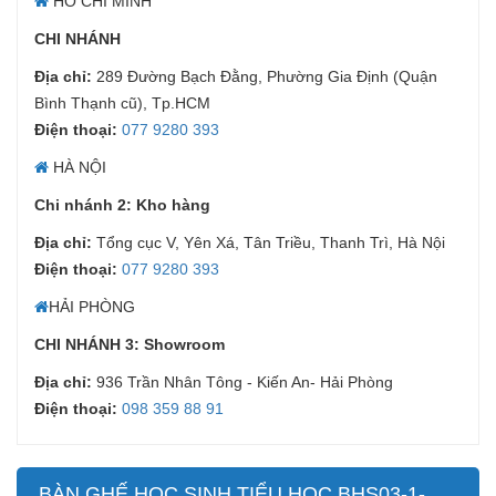
HỒ CHÍ MINH
CHI NHÁNH
Địa chỉ:
289 Đường Bạch Đằng, Phường Gia Định (Quận
Bình Thạnh cũ), Tp.HCM
Điện thoại:
077 9280 393
HÀ NỘI
Chi nhánh 2: Kho hàng
Địa chỉ:
Tổng cục V, Yên Xá, Tân Triều, Thanh Trì, Hà Nội
Điện thoại:
077 9280 393
HẢI PHÒNG
CHI NHÁNH 3: Showroom
Địa chỉ:
936 Trần Nhân Tông - Kiến An- Hải Phòng
Điện thoại:
098 359 88 91
BÀN GHẾ HỌC SINH TIỂU HỌC BHS03-1-