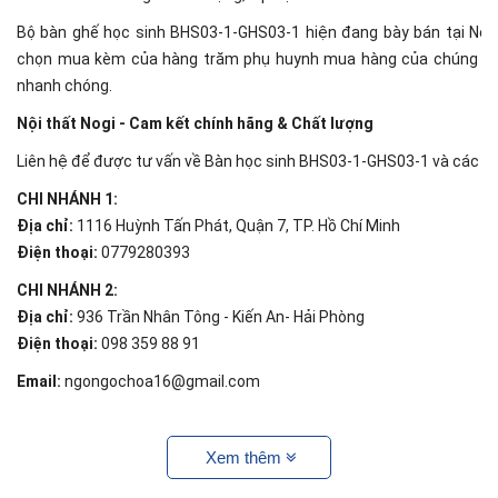
Bộ bàn ghế học sinh BHS03-1-GHS03-1 hiện đang bày bán tại Nội th
chọn mua kèm của hàng trăm phụ huynh mua hàng của chúng tôi. 
nhanh chóng.
Nội thất Nogi - Cam kết chính hãng & Chất lượng
Liên hệ để được tư vấn về Bàn học sinh BHS03-1-GHS03-1 và các s
CHI NHÁNH 1:
Địa chỉ:
1116 Huỳnh Tấn Phát, Quận 7, TP. Hồ Chí Minh
Điện thoại:
0779280393
CHI NHÁNH 2:
Địa chỉ:
936 Trần Nhân Tông - Kiến An- Hải Phòng
Điện thoại:
098 359 88 91
Email:
ngongochoa16@gmail.com
Xem thêm