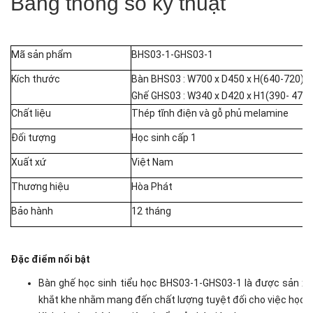
Bảng thông số kỹ thuật
Mã sản phẩm
BHS03-1-GHS03-1
Kích thước
Bàn BHS03 : W700 x D450 x H(640-720)
Ghế GHS03 : W340 x D420 x H1(390- 470
Chất liệu
Thép tĩnh điện và gỗ phủ melamine
Đối tượng
Học sinh cấp 1
Xuất xứ
Việt Nam
Thương hiệu
Hòa Phát
Bảo hành
12 tháng
Đặc điểm nổi bật
Bàn ghế học sinh tiểu học BHS03-1-GHS03-1 là được sản xuấ
khắt khe nhằm mang đến chất lượng tuyệt đối cho việc học tập