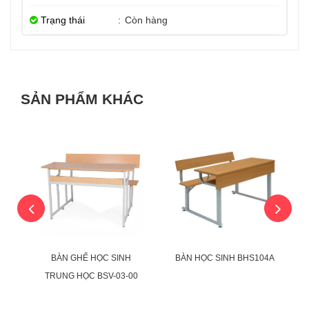
Trạng thái
:
Còn hàng
SẢN PHẨM KHÁC
ỂU
BÀN GHẾ HỌC SINH
BÀN HỌC SINH BHS104A
C-
TRUNG HỌC BSV-03-00